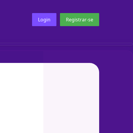
Login
Registrar-se