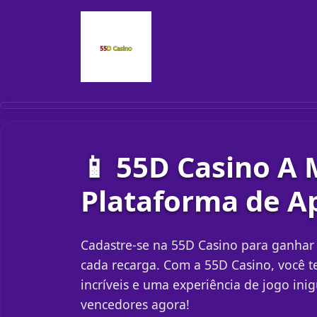
📱 55D Casino A 
Plataforma de A
Cadastre-se na 55D Casino para ganhar
cada recarga. Com a 55D Casino, você 
incríveis e uma experiência de jogo inig
vencedores agora!