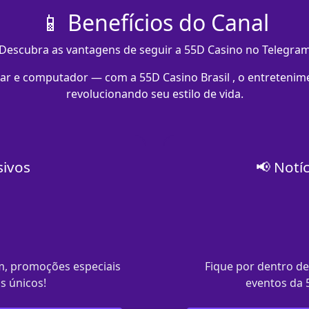
📱 Benefícios do Canal
Descubra as vantagens de seguir a 55D Casino no Telegra
ar e computador — com a 55D Casino Brasil , o entretenime
revolucionando seu estilo de vida.
sivos
📢 Notí
m, promoções especiais
Fique por dentro d
s únicos!
eventos da 