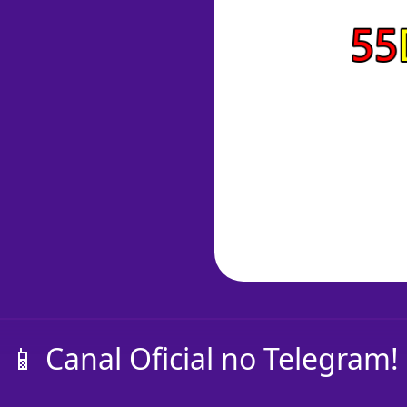
📱 Canal Oficial no Telegram!