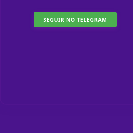
SEGUIR NO TELEGRAM