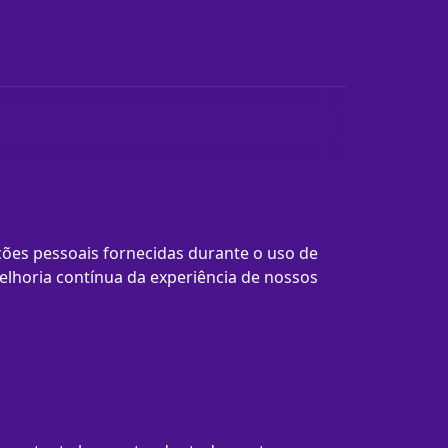
ções pessoais fornecidas durante o uso de
elhoria contínua da experiência de nossos