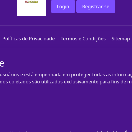
Login
Registrar-se
Políticas de Privacidade
Termos e Condições
Sitemap
de
s usuários e está empenhada em proteger todas as informa
os coletados são utilizados exclusivamente para fins de m