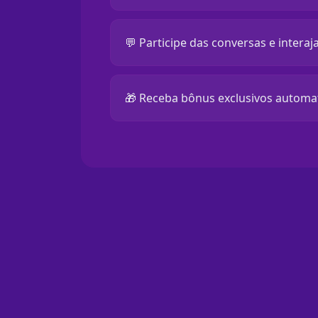
💬 Participe das conversas e interaj
🎁 Receba bônus exclusivos autom