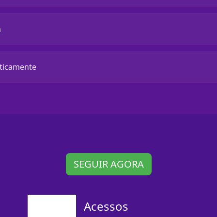
a
aticamente
SEGUIR AGORA
Acessos