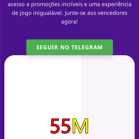
acesso a promoções incríveis e uma experiência
de jogo inigualável. Junte-se aos vencedores
agora!
SEGUIR NO TELEGRAM