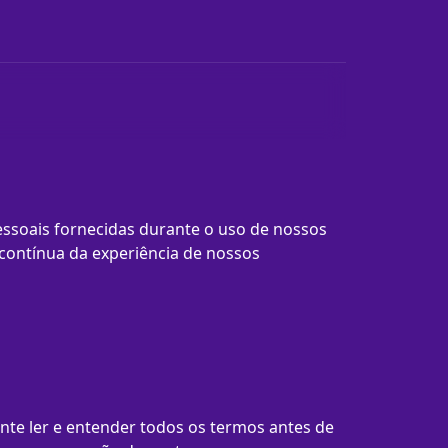
essoais fornecidas durante o uso de nossos
 contínua da experiência de nossos
nte ler e entender todos os termos antes de