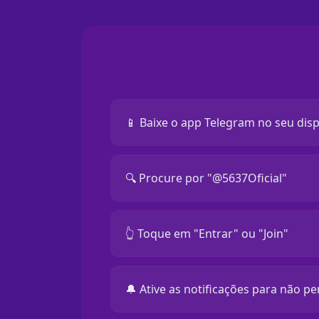
📱 Baixe o app Telegram no seu disp
🔍 Procure por "@5637Oficial"
👆 Toque em "Entrar" ou "Join"
🔔 Ative as notificações para não p