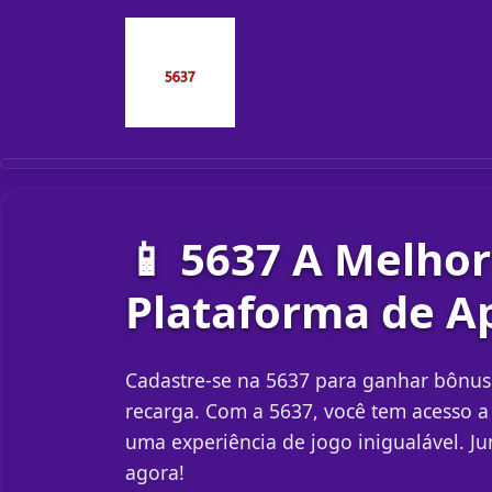
📱 5637 A Melhor
Plataforma de A
Cadastre-se na 5637 para ganhar bônus
recarga. Com a 5637, você tem acesso a
uma experiência de jogo inigualável. J
agora!