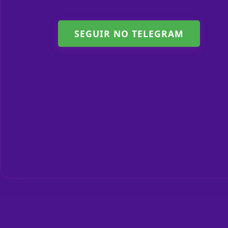
SEGUIR NO TELEGRAM