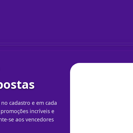
postas
 no cadastro e em cada
 promoções incríveis e
unte-se aos vencedores