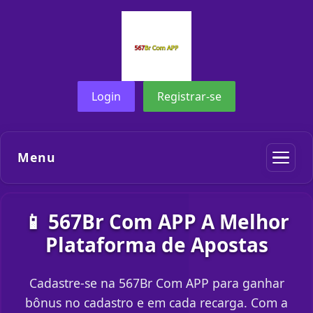
Login
Registrar-se
Menu
📱 567Br Com APP A Melhor
Plataforma de Apostas
Cadastre-se na 567Br Com APP para ganhar
bônus no cadastro e em cada recarga. Com a