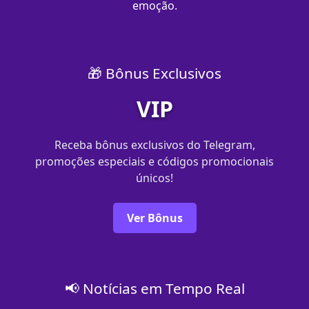
emoção.
🎁 Bônus Exclusivos
VIP
Receba bônus exclusivos do Telegram,
promoções especiais e códigos promocionais
únicos!
Ver Bônus
📢 Notícias em Tempo Real