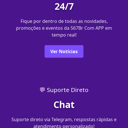
24/7
Fique por dentro de todas as novidades,
promoções e eventos da 567Br Com APP em
tempo real!
Ver Notícias
💬 Suporte Direto
Chat
Suporte direto via Telegram, respostas rápidas e
atendimento personalizado!