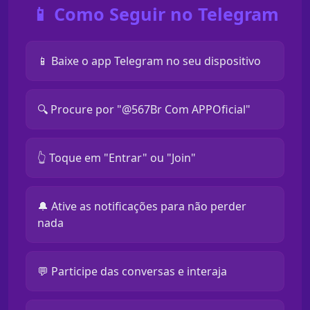
📱 Como Seguir no Telegram
📱 Baixe o app Telegram no seu dispositivo
🔍 Procure por "@567Br Com APPOficial"
👆 Toque em "Entrar" ou "Join"
🔔 Ative as notificações para não perder
nada
💬 Participe das conversas e interaja