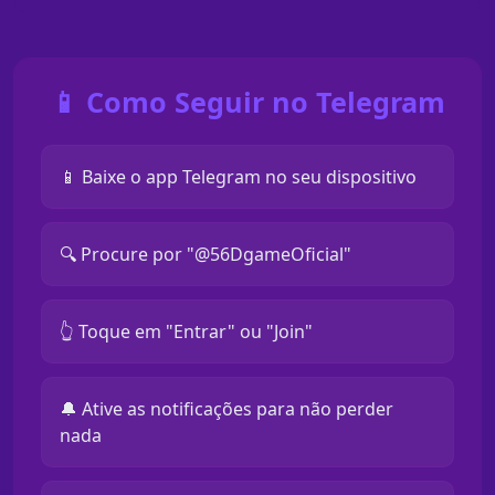
📱 Como Seguir no Telegram
📱 Baixe o app Telegram no seu dispositivo
🔍 Procure por "@56DgameOficial"
👆 Toque em "Entrar" ou "Join"
🔔 Ative as notificações para não perder
nada