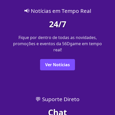
📢 Notícias em Tempo Real
24/7
Fique por dentro de todas as novidades,
promoções e eventos da 56Dgame em tempo
real!
Ver Notícias
💬 Suporte Direto
Chat