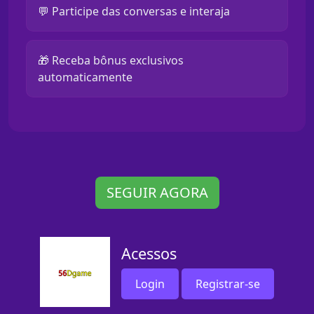
💬 Participe das conversas e interaja
🎁 Receba bônus exclusivos
automaticamente
SEGUIR AGORA
Acessos
Login
Registrar-se