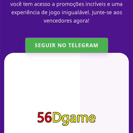
você tem acesso a promoções incríveis e uma
experiência de jogo inigualável. Junte-se aos
vencedores agora!
SEGUIR NO TELEGRAM