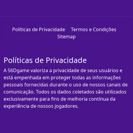
Políticas de Privacidade
Termos e Condições
Sitemap
Políticas de Privacidade
A 56Dgame valoriza a privacidade de seus usuários e
está empenhada em proteger todas as informações
pessoais fornecidas durante o uso de nossos canais de
comunicação. Todos os dados coletados são utilizados
exclusivamente para fins de melhoria contínua da
experiência de nossos jogadores.