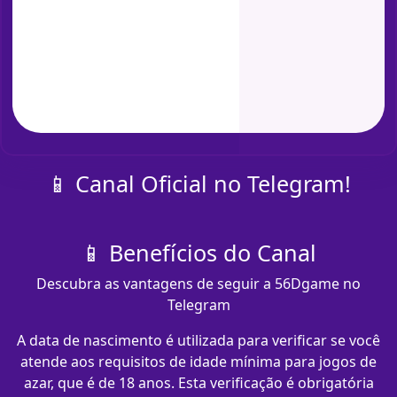
📱 Canal Oficial no Telegram!
📱 Benefícios do Canal
Descubra as vantagens de seguir a 56Dgame no
Telegram
A data de nascimento é utilizada para verificar se você
atende aos requisitos de idade mínima para jogos de
azar, que é de 18 anos. Esta verificação é obrigatória