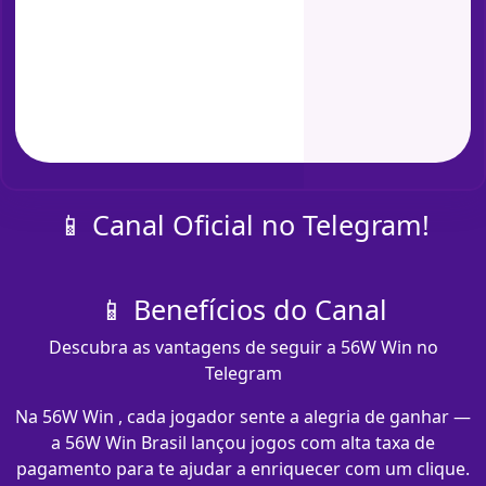
📱 Canal Oficial no Telegram!
📱 Benefícios do Canal
Descubra as vantagens de seguir a 56W Win no
Telegram
Na 56W Win , cada jogador sente a alegria de ganhar —
a 56W Win Brasil lançou jogos com alta taxa de
pagamento para te ajudar a enriquecer com um clique.