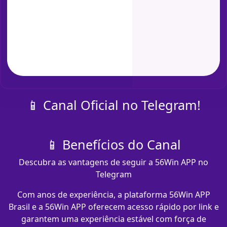
📱 Canal Oficial no Telegram!
📱 Benefícios do Canal
Descubra as vantagens de seguir a 56Win APP no
Telegram
Com anos de experiência, a plataforma 56Win APP
Brasil e a 56Win APP oferecem acesso rápido por link e
garantem uma experiência estável com força de