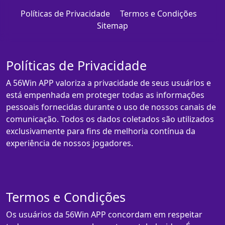
Políticas de Privacidade
Termos e Condições
Sitemap
Políticas de Privacidade
A 56Win APP valoriza a privacidade de seus usuários e
está empenhada em proteger todas as informações
pessoais fornecidas durante o uso de nossos canais de
comunicação. Todos os dados coletados são utilizados
exclusivamente para fins de melhoria contínua da
experiência de nossos jogadores.
Termos e Condições
Os usuários da 56Win APP concordam em respeitar