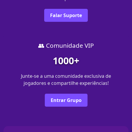
Falar Suporte
👥 Comunidade VIP
1000+
Junte-se a uma comunidade exclusiva de
jogadores e compartilhe experiências!
Entrar Grupo