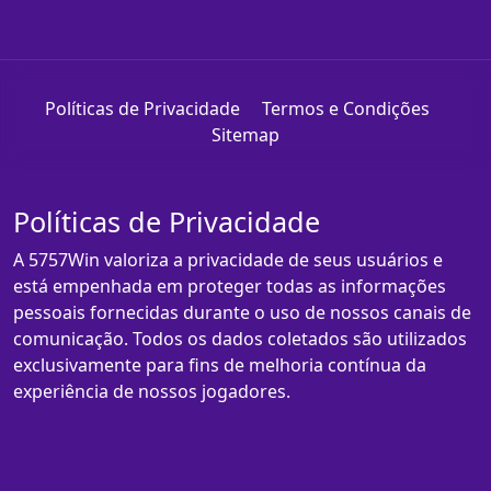
Políticas de Privacidade
Termos e Condições
Sitemap
Políticas de Privacidade
A 5757Win valoriza a privacidade de seus usuários e
está empenhada em proteger todas as informações
pessoais fornecidas durante o uso de nossos canais de
comunicação. Todos os dados coletados são utilizados
exclusivamente para fins de melhoria contínua da
experiência de nossos jogadores.