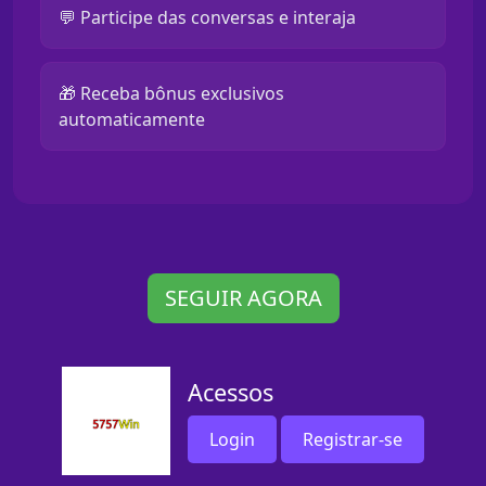
💬 Participe das conversas e interaja
🎁 Receba bônus exclusivos
automaticamente
SEGUIR AGORA
Acessos
Login
Registrar-se