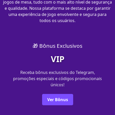
jogos de mesa, tudo com o mais alto nível de segurança
e qualidade. Nossa plataforma se destaca por garantir
uma experiência de jogo envolvente e segura para
todos os usuários.
🎁 Bônus Exclusivos
VIP
Receba bônus exclusivos do Telegram,
promoções especiais e códigos promocionais
únicos!
Ver Bônus