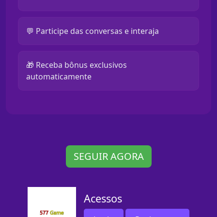
💬 Participe das conversas e interaja
🎁 Receba bônus exclusivos
automaticamente
SEGUIR AGORA
Acessos