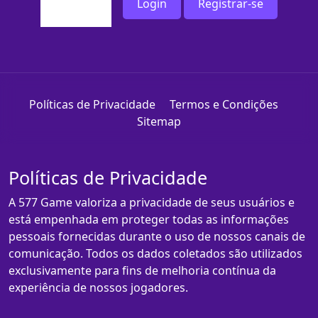
Login
Registrar-se
Políticas de Privacidade
Termos e Condições
Sitemap
Políticas de Privacidade
A 577 Game valoriza a privacidade de seus usuários e
está empenhada em proteger todas as informações
pessoais fornecidas durante o uso de nossos canais de
comunicação. Todos os dados coletados são utilizados
exclusivamente para fins de melhoria contínua da
experiência de nossos jogadores.