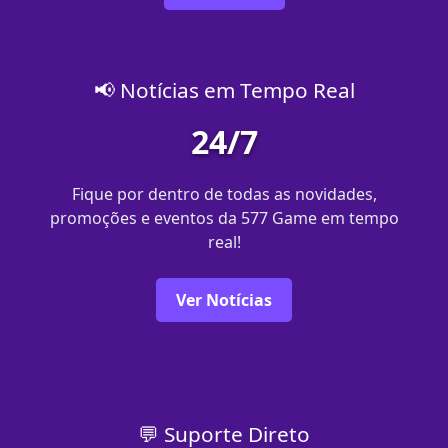
📢 Notícias em Tempo Real
24/7
Fique por dentro de todas as novidades,
promoções e eventos da 577 Game em tempo
real!
Ver Notícias
💬 Suporte Direto