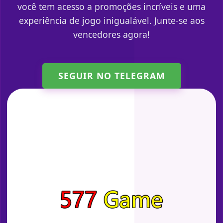
você tem acesso a promoções incríveis e uma
experiência de jogo inigualável. Junte-se aos
vencedores agora!
SEGUIR NO TELEGRAM