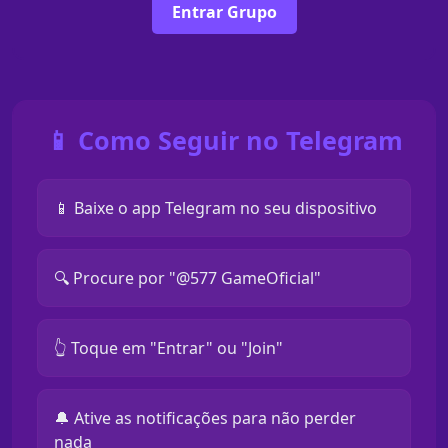
Entrar Grupo
📱 Como Seguir no Telegram
📱 Baixe o app Telegram no seu dispositivo
🔍 Procure por "@577 GameOficial"
👆 Toque em "Entrar" ou "Join"
🔔 Ative as notificações para não perder
nada