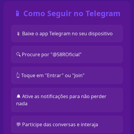
📱 Como Seguir no Telegram
📱 Baixe o app Telegram no seu dispositivo
🔍 Procure por "@58ROficial"
👆 Toque em "Entrar" ou "Join"
🔔 Ative as notificações para não perder
nada
💬 Participe das conversas e interaja