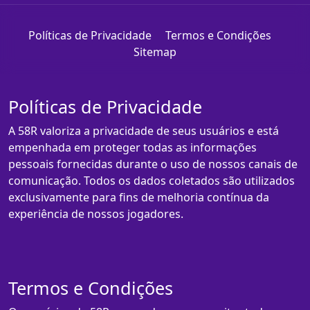
Políticas de Privacidade
Termos e Condições
Sitemap
Políticas de Privacidade
A 58R valoriza a privacidade de seus usuários e está
empenhada em proteger todas as informações
pessoais fornecidas durante o uso de nossos canais de
comunicação. Todos os dados coletados são utilizados
exclusivamente para fins de melhoria contínua da
experiência de nossos jogadores.
Termos e Condições