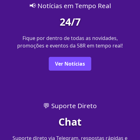
📢 Notícias em Tempo Real
24/7
Fique por dentro de todas as novidades,
promoções e eventos da 58R em tempo real!
Ver Notícias
💬 Suporte Direto
Chat
Suporte direto via Telegram, respostas rápidas e