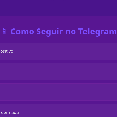
📱 Como Seguir no Telegram
ositivo
erder nada