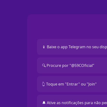
📱 Baixe o app Telegram no seu disp
🔍 Procure por "@59COficial"
👆 Toque em "Entrar" ou "Join"
🔔 Ative as notificações para não p