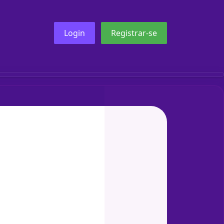
Login
Registrar-se