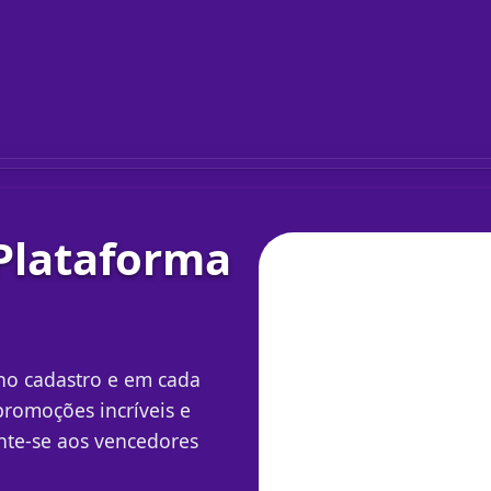
 Plataforma
no cadastro e em cada
promoções incríveis e
unte-se aos vencedores