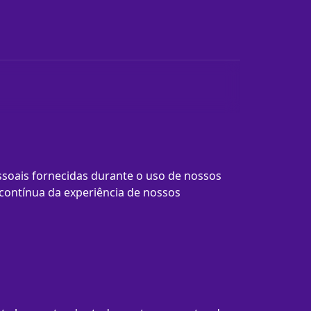
ssoais fornecidas durante o uso de nossos
 contínua da experiência de nossos