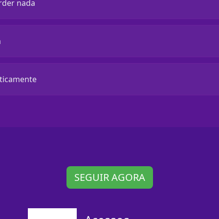
erder nada
a
aticamente
SEGUIR AGORA