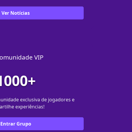
Ver Notícias
Comunidade VIP
1000+
unidade exclusiva de jogadores e
rtilhe experiências!
Entrar Grupo