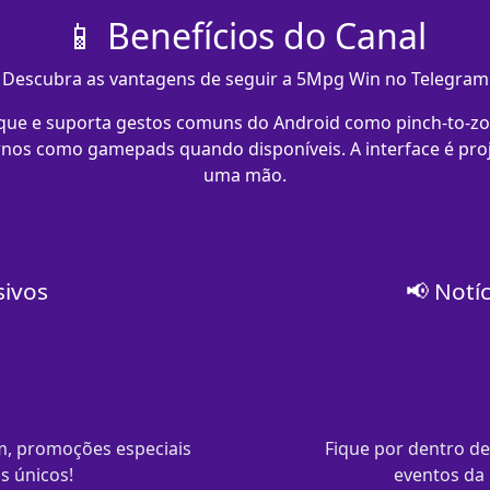
📱 Benefícios do Canal
Descubra as vantagens de seguir a 5Mpg Win no Telegram
oque e suporta gestos comuns do Android como pinch-to-zoom
nos como gamepads quando disponíveis. A interface é projet
uma mão.
sivos
📢 Notí
m, promoções especiais
Fique por dentro d
s únicos!
eventos da