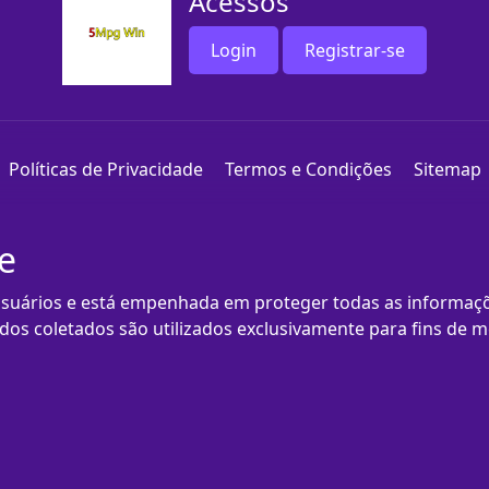
Acessos
Login
Registrar-se
Políticas de Privacidade
Termos e Condições
Sitemap
de
 usuários e está empenhada em proteger todas as informaçõ
os coletados são utilizados exclusivamente para fins de m