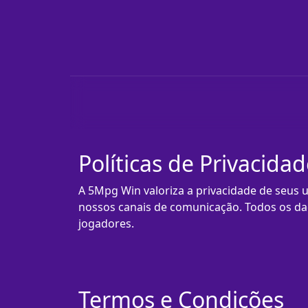
Políticas de Privacida
A 5Mpg Win valoriza a privacidade de seus
nossos canais de comunicação. Todos os dad
jogadores.
Termos e Condições