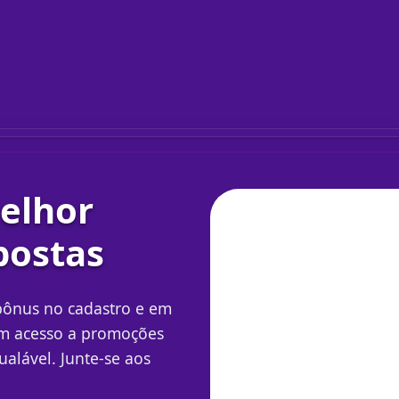
elhor
postas
bônus no cadastro e em
em acesso a promoções
ualável. Junte-se aos