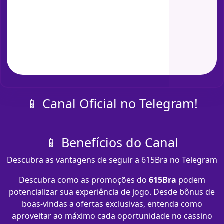
📱 Canal Oficial no Telegram!
📱 Benefícios do Canal
Descubra as vantagens de seguir a 615Bra no Telegram
Descubra como as promoções do
615Bra
podem
potencializar sua experiência de jogo. Desde bônus de
boas-vindas a ofertas exclusivas, entenda como
aproveitar ao máximo cada oportunidade no cassino