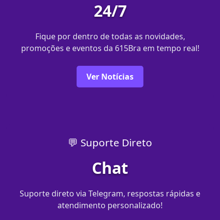
24/7
Fique por dentro de todas as novidades,
promoções e eventos da 615Bra em tempo real!
Ver Notícias
💬 Suporte Direto
Chat
Suporte direto via Telegram, respostas rápidas e
atendimento personalizado!