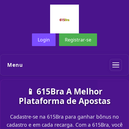
Login
Registrar-se
Menu
📱 615Bra A Melhor
Plataforma de Apostas
Cadastre-se na 615Bra para ganhar bônus no
cadastro e em cada recarga. Com a 615Bra, você