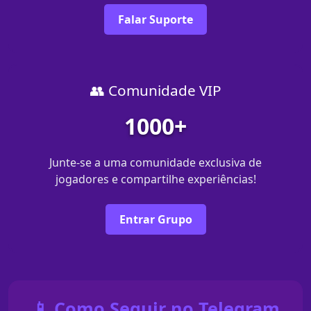
Falar Suporte
👥 Comunidade VIP
1000+
Junte-se a uma comunidade exclusiva de
jogadores e compartilhe experiências!
Entrar Grupo
📱 Como Seguir no Telegram