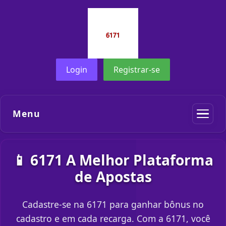
Login
Registrar-se
Menu
📱 6171 A Melhor Plataforma
de Apostas
Cadastre-se na 6171 para ganhar bônus no
cadastro e em cada recarga. Com a 6171, você