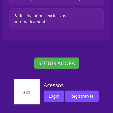
🎁 Receba bônus exclusivos
automaticamente
SEGUIR AGORA
Acessos
Login
Registrar-se