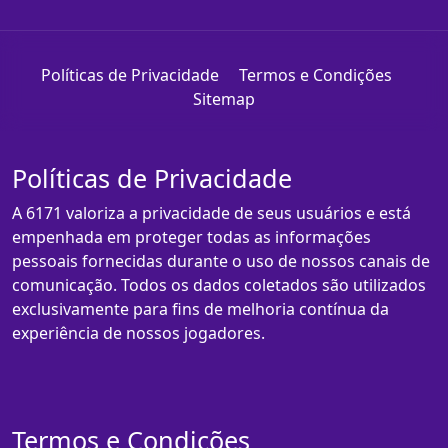
Políticas de Privacidade
Termos e Condições
Sitemap
Políticas de Privacidade
A 6171 valoriza a privacidade de seus usuários e está
empenhada em proteger todas as informações
pessoais fornecidas durante o uso de nossos canais de
comunicação. Todos os dados coletados são utilizados
exclusivamente para fins de melhoria contínua da
experiência de nossos jogadores.
Termos e Condições