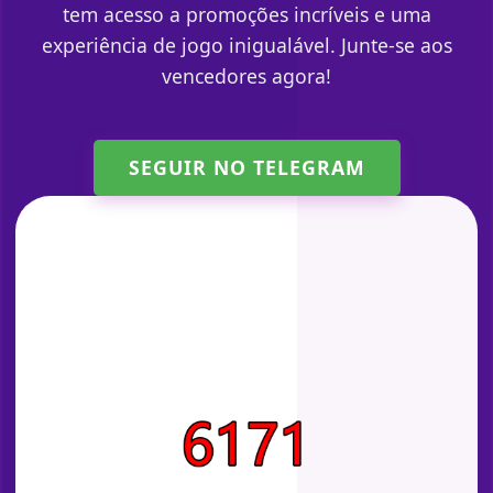
tem acesso a promoções incríveis e uma
experiência de jogo inigualável. Junte-se aos
vencedores agora!
SEGUIR NO TELEGRAM