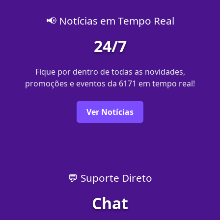
📢 Notícias em Tempo Real
24/7
Fique por dentro de todas as novidades,
promoções e eventos da 6171 em tempo real!
Ver Notícias
💬 Suporte Direto
Chat