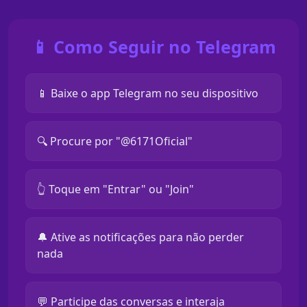
📱 Como Seguir no Telegram
📱 Baixe o app Telegram no seu dispositivo
🔍 Procure por "@6171Oficial"
👆 Toque em "Entrar" ou "Join"
🔔 Ative as notificações para não perder
nada
💬 Participe das conversas e interaja