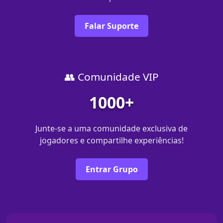
Falar Suporte
👥 Comunidade VIP
1000+
Junte-se a uma comunidade exclusiva de
jogadores e compartilhe experiências!
Entrar Grupo