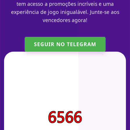
tem acesso a promoções incríveis e uma
experiência de jogo inigualável. Junte-se aos
vencedores agora!
SEGUIR NO TELEGRAM