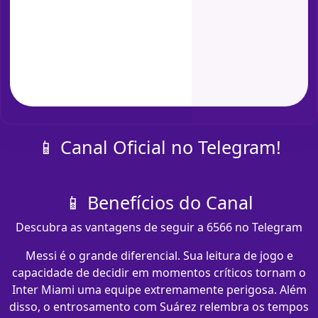
📱 Canal Oficial no Telegram!
📱 Benefícios do Canal
Descubra as vantagens de seguir a 6566 no Telegram
Messi é o grande diferencial. Sua leitura de jogo e
capacidade de decidir em momentos críticos tornam o
Inter Miami uma equipe extremamente perigosa. Além
disso, o entrosamento com Suárez relembra os tempos