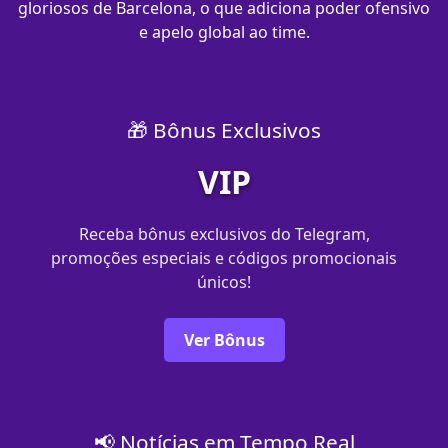
gloriosos de Barcelona, o que adiciona poder ofensivo
e apelo global ao time.
🎁 Bônus Exclusivos
VIP
Receba bônus exclusivos do Telegram,
promoções especiais e códigos promocionais
únicos!
Ver Bônus
📢 Notícias em Tempo Real