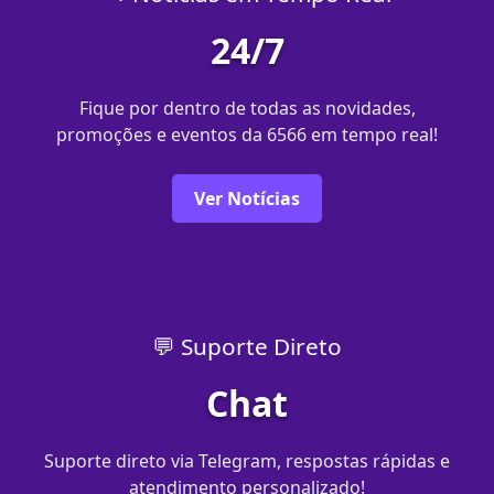
24/7
Fique por dentro de todas as novidades,
promoções e eventos da 6566 em tempo real!
Ver Notícias
💬 Suporte Direto
Chat
Suporte direto via Telegram, respostas rápidas e
atendimento personalizado!