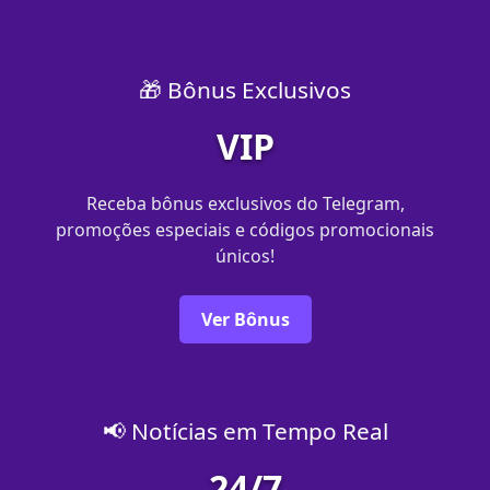
🎁 Bônus Exclusivos
VIP
Receba bônus exclusivos do Telegram,
promoções especiais e códigos promocionais
únicos!
Ver Bônus
📢 Notícias em Tempo Real
24/7