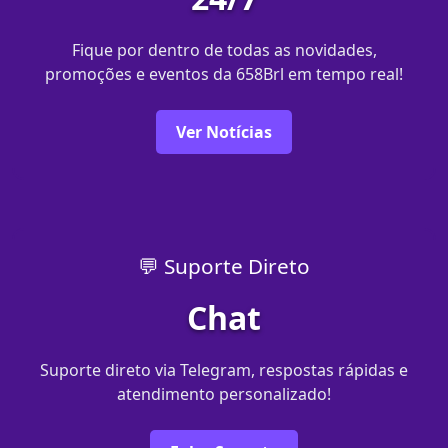
Fique por dentro de todas as novidades,
promoções e eventos da 658Brl em tempo real!
Ver Notícias
💬 Suporte Direto
Chat
Suporte direto via Telegram, respostas rápidas e
atendimento personalizado!