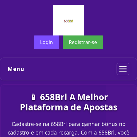
Login
Registrar-se
Menu
📱 658Brl A Melhor
Plataforma de Apostas
Cadastre-se na 658Brl para ganhar bônus no
cadastro e em cada recarga. Com a 658Brl, você