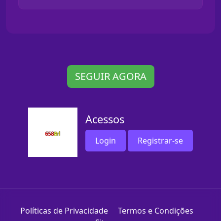
SEGUIR AGORA
Acessos
Login
Registrar-se
Políticas de Privacidade
Termos e Condições