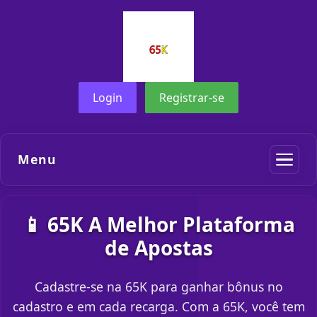
Login
Registrar-se
Menu
📱 65K A Melhor Plataforma
de Apostas
Cadastre-se na 65K para ganhar bônus no
cadastro e em cada recarga. Com a 65K, você tem