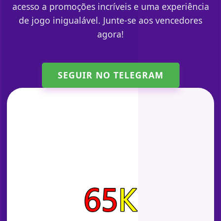
acesso a promoções incríveis e uma experiência
de jogo inigualável. Junte-se aos vencedores
agora!
SEGUIR NO TELEGRAM