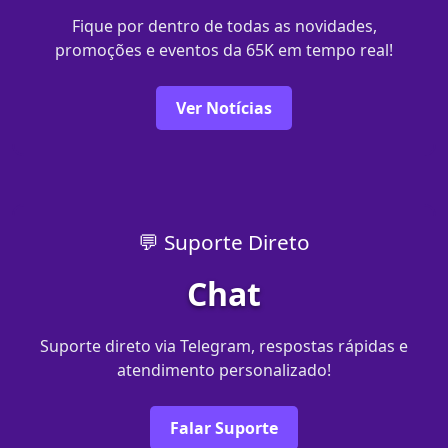
Fique por dentro de todas as novidades,
promoções e eventos da 65K em tempo real!
Ver Notícias
💬 Suporte Direto
Chat
Suporte direto via Telegram, respostas rápidas e
atendimento personalizado!
Falar Suporte