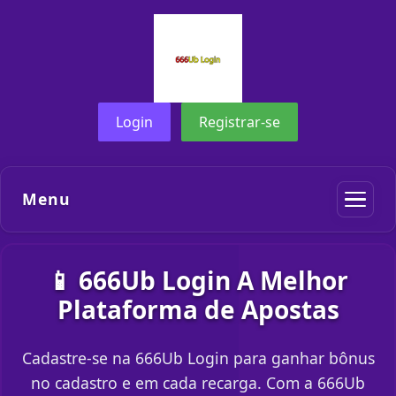
Login
Registrar-se
Menu
📱 666Ub Login A Melhor
Plataforma de Apostas
Cadastre-se na 666Ub Login para ganhar bônus
no cadastro e em cada recarga. Com a 666Ub