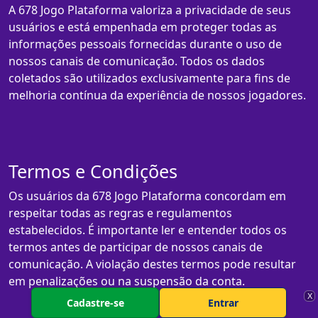
A 678 Jogo Plataforma valoriza a privacidade de seus
usuários e está empenhada em proteger todas as
informações pessoais fornecidas durante o uso de
nossos canais de comunicação. Todos os dados
coletados são utilizados exclusivamente para fins de
melhoria contínua da experiência de nossos jogadores.
Termos e Condições
Os usuários da 678 Jogo Plataforma concordam em
respeitar todas as regras e regulamentos
estabelecidos. É importante ler e entender todos os
termos antes de participar de nossos canais de
comunicação. A violação destes termos pode resultar
em penalizações ou na suspensão da conta.
X
Cadastre-se
Entrar