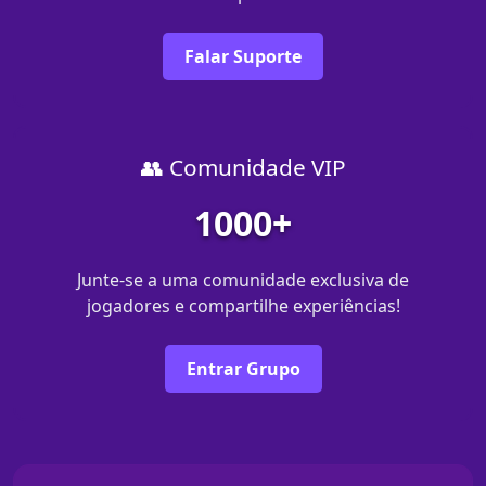
Falar Suporte
👥 Comunidade VIP
1000+
Junte-se a uma comunidade exclusiva de
jogadores e compartilhe experiências!
Entrar Grupo