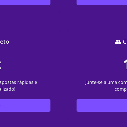
reto
👥 
t
espostas rápidas e
Junte-se a uma com
lizado!
compa
e