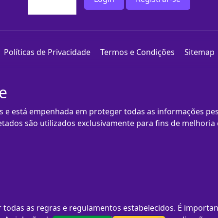
Políticas de Privacidade
Termos e Condições
Sitemap
de
ios e está empenhada em proteger todas as informações pe
tados são utilizados exclusivamente para fins de melhoria
todas as regras e regulamentos estabelecidos. É importan