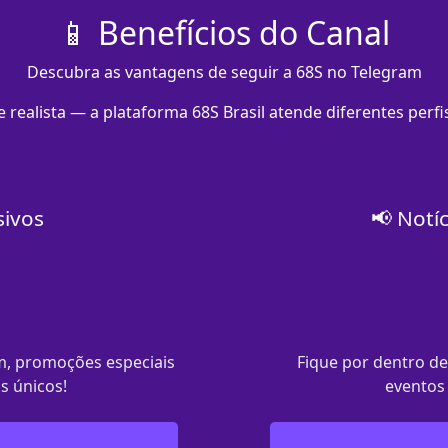
📱 Benefícios do Canal
Descubra as vantagens de seguir a 68S no Telegram
e realista — a plataforma 68S Brasil atende diferentes per
sivos
📢 Notí
m, promoções especiais
Fique por dentro d
s únicos!
eventos