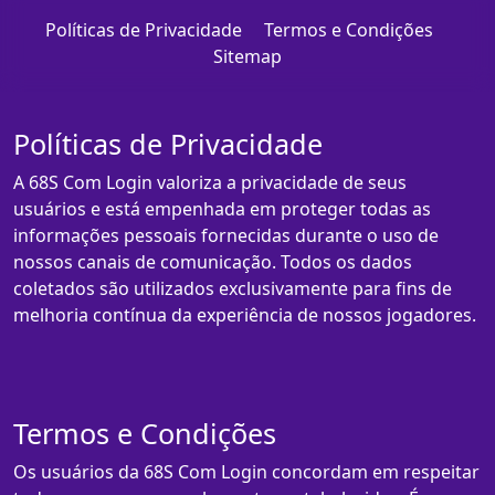
Políticas de Privacidade
Termos e Condições
Sitemap
Políticas de Privacidade
A 68S Com Login valoriza a privacidade de seus
usuários e está empenhada em proteger todas as
informações pessoais fornecidas durante o uso de
nossos canais de comunicação. Todos os dados
coletados são utilizados exclusivamente para fins de
melhoria contínua da experiência de nossos jogadores.
Termos e Condições
Os usuários da 68S Com Login concordam em respeitar