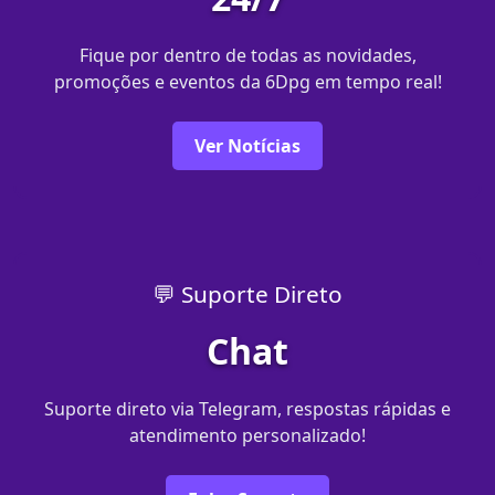
Fique por dentro de todas as novidades,
promoções e eventos da 6Dpg em tempo real!
Ver Notícias
💬 Suporte Direto
Chat
Suporte direto via Telegram, respostas rápidas e
atendimento personalizado!