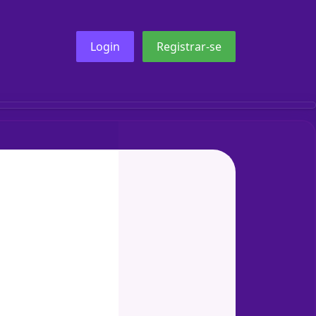
Login
Registrar-se