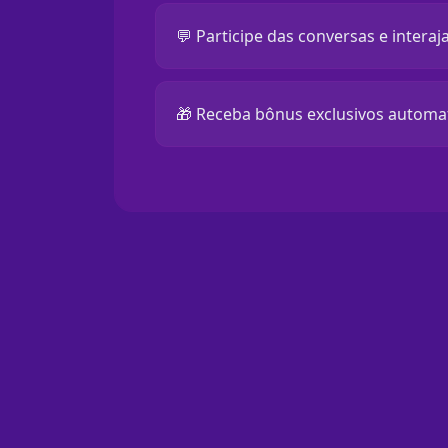
💬 Participe das conversas e interaj
🎁 Receba bônus exclusivos autom