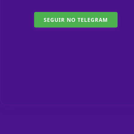
SEGUIR NO TELEGRAM