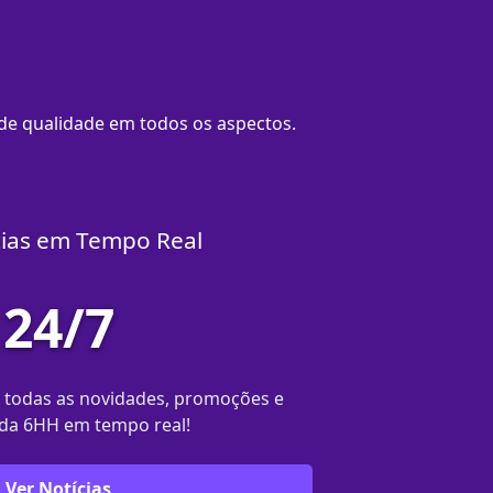
 de qualidade em todos os aspectos.
cias em Tempo Real
24/7
e todas as novidades, promoções e
da 6HH em tempo real!
Ver Notícias