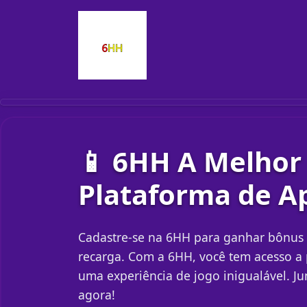
📱 6HH A Melhor
Plataforma de A
Cadastre-se na 6HH para ganhar bônus 
recarga. Com a 6HH, você tem acesso a 
uma experiência de jogo inigualável. J
agora!