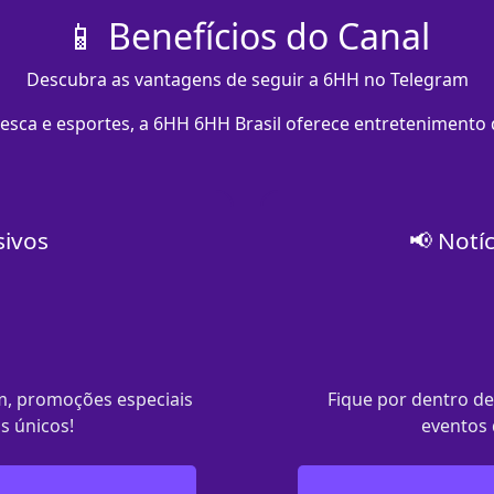
📱 Benefícios do Canal
Descubra as vantagens de seguir a 6HH no Telegram
esca e esportes, a 6HH 6HH Brasil oferece entretenimento
sivos
📢 Notí
m, promoções especiais
Fique por dentro d
s únicos!
eventos 