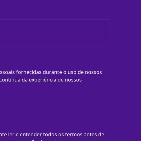
ssoais fornecidas durante o uso de nossos
 contínua da experiência de nossos
te ler e entender todos os termos antes de