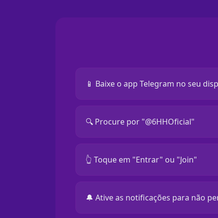
📱 Baixe o app Telegram no seu disp
🔍 Procure por "@6HHOficial"
👆 Toque em "Entrar" ou "Join"
🔔 Ative as notificações para não p