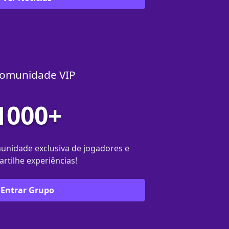
Comunidade VIP
1000+
unidade exclusiva de jogadores e
rtilhe experiências!
Entrar Grupo