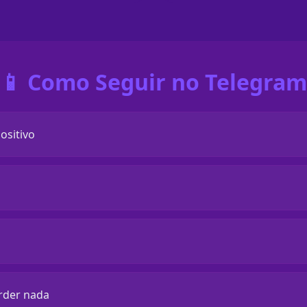
📱 Como Seguir no Telegram
ositivo
erder nada