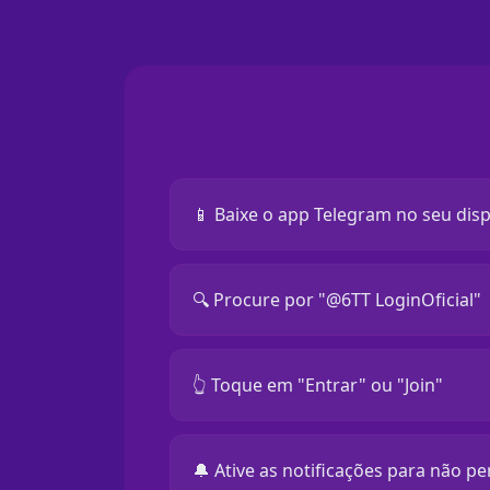
📱 Baixe o app Telegram no seu disp
🔍 Procure por "@6TT LoginOficial"
👆 Toque em "Entrar" ou "Join"
🔔 Ative as notificações para não p