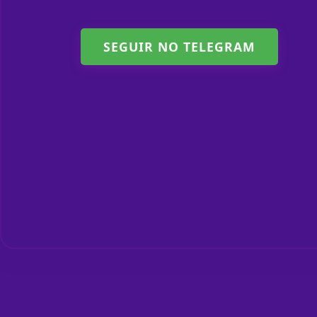
SEGUIR NO TELEGRAM