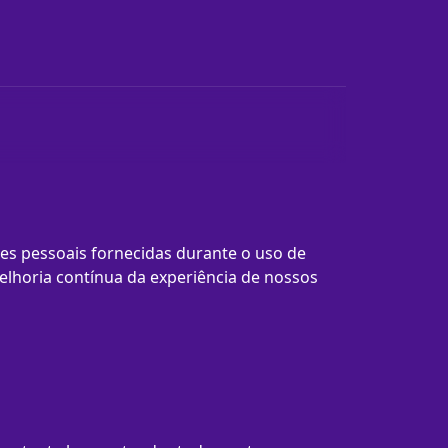
es pessoais fornecidas durante o uso de
elhoria contínua da experiência de nossos