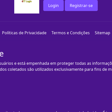
Login
Registrar-se
Políticas de Privacidade
Termos e Condições
Sitemap
de
 usuários e está empenhada em proteger todas as informaçõ
os coletados são utilizados exclusivamente para fins de m