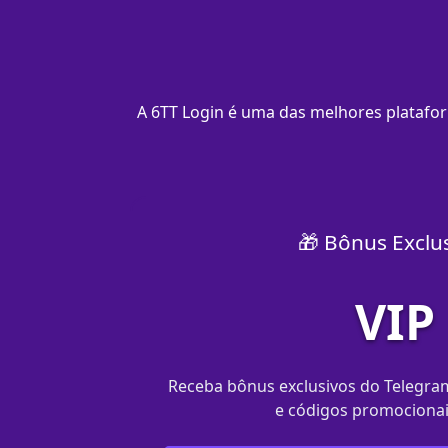
A 6TT Login é uma das melhores plataform
🎁 Bônus Exclu
VIP
Receba bônus exclusivos do Telegra
e códigos promocionai