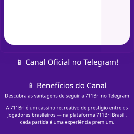
📱 Canal Oficial no Telegram!
📱 Benefícios do Canal
Descubra as vantagens de seguir a 711Brl no Telegram
A 711Brl é um cassino recreativo de prestígio entre os
jogadores brasileiros — na plataforma 711Brl Brasil ,
cada partida é uma experiência premium.