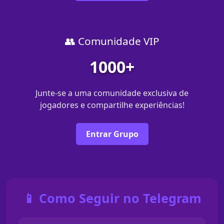
👥 Comunidade VIP
1000+
Junte-se a uma comunidade exclusiva de
jogadores e compartilhe experiências!
Entrar Grupo
📱 Como Seguir no Telegram