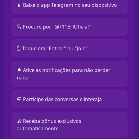
📱 Baixe o app Telegram no seu dispositivo
🔍 Procure por "@711BrlOficial"
👆 Toque em "Entrar" ou "Join"
🔔 Ative as notificações para não perder
nada
💬 Participe das conversas e interaja
🎁 Receba bônus exclusivos
automaticamente