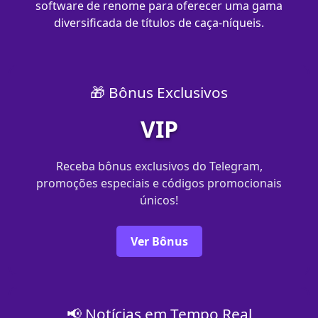
software de renome para oferecer uma gama
diversificada de títulos de caça-níqueis.
🎁 Bônus Exclusivos
VIP
Receba bônus exclusivos do Telegram,
promoções especiais e códigos promocionais
únicos!
Ver Bônus
📢 Notícias em Tempo Real