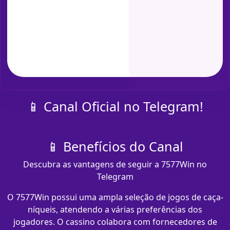
📱 Canal Oficial no Telegram!
📱 Benefícios do Canal
Descubra as vantagens de seguir a 7577Win no
Telegram
O 7577Win possui uma ampla seleção de jogos de caça-
níqueis, atendendo a várias preferências dos
jogadores. O cassino colabora com fornecedores de