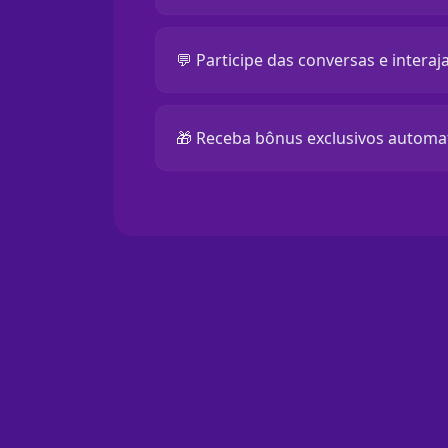
💬 Participe das conversas e interaj
🎁 Receba bônus exclusivos autom