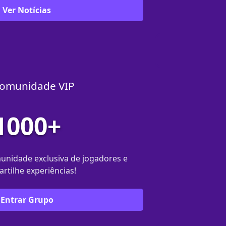
Ver Notícias
Comunidade VIP
1000+
unidade exclusiva de jogadores e
rtilhe experiências!
Entrar Grupo