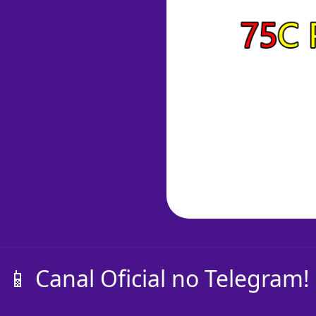
📱 Canal Oficial no Telegram!