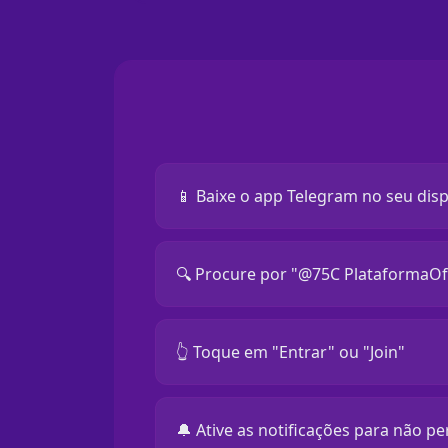
📱 Baixe o app Telegram no seu disp
🔍 Procure por "@75C PlataformaOfi
👆 Toque em "Entrar" ou "Join"
🔔 Ative as notificações para não p