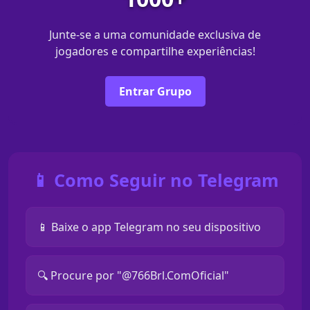
Junte-se a uma comunidade exclusiva de
jogadores e compartilhe experiências!
Entrar Grupo
📱 Como Seguir no Telegram
📱 Baixe o app Telegram no seu dispositivo
🔍 Procure por "@766Brl.ComOficial"