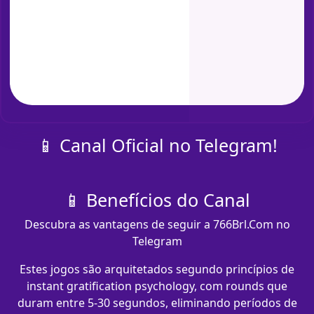
📱 Canal Oficial no Telegram!
📱 Benefícios do Canal
Descubra as vantagens de seguir a 766Brl.Com no
Telegram
Estes jogos são arquitetados segundo princípios de
instant gratification psychology, com rounds que
duram entre 5-30 segundos, eliminando períodos de