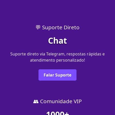
💬 Suporte Direto
Chat
Suporte direto via Telegram, respostas rápidas e
atendimento personalizado!
Falar Suporte
👥 Comunidade VIP
1000+