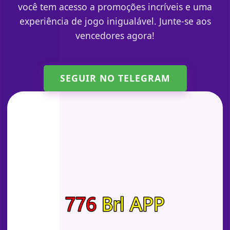
você tem acesso a promoções incríveis e uma
experiência de jogo inigualável. Junte-se aos
vencedores agora!
SEGUIR NO TELEGRAM