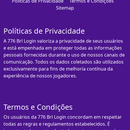
Políticas de Privacidade
Termos e Condições
Sitemap
Políticas de Privacidade
A 776 Brl Login valoriza a privacidade de seus usuários
e está empenhada em proteger todas as informações
pessoais fornecidas durante o uso de nossos canais de
comunicação. Todos os dados coletados são utilizados
exclusivamente para fins de melhoria contínua da
experiência de nossos jogadores.
Termos e Condições
Os usuários da 776 Brl Login concordam em respeitar
todas as regras e regulamentos estabelecidos. É