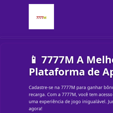
📱 7777M A Melh
Plataforma de A
Cadastre-se na 7777M para ganhar bôn
recarga. Com a 7777M, você tem acesso 
uma experiência de jogo inigualável. J
agora!