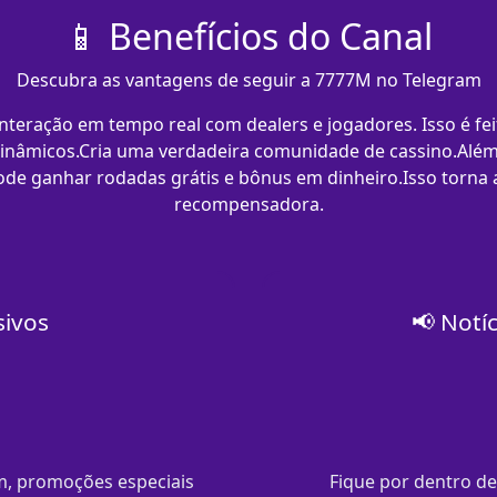
📱 Benefícios do Canal
Descubra as vantagens de seguir a 7777M no Telegram
nteração em tempo real com dealers e jogadores. Isso é fe
e dinâmicos.Cria uma verdadeira comunidade de cassino.Alé
pode ganhar rodadas grátis e bônus em dinheiro.Isso torna
recompensadora.
sivos
📢 Notí
m, promoções especiais
Fique por dentro d