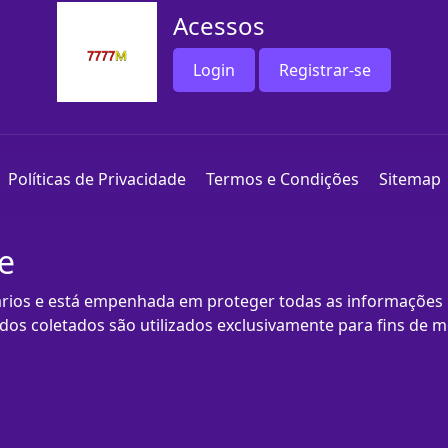
Acessos
Login
Registrar-se
Políticas de Privacidade
Termos e Condições
Sitemap
de
uários e está empenhada em proteger todas as informações 
os coletados são utilizados exclusivamente para fins de m