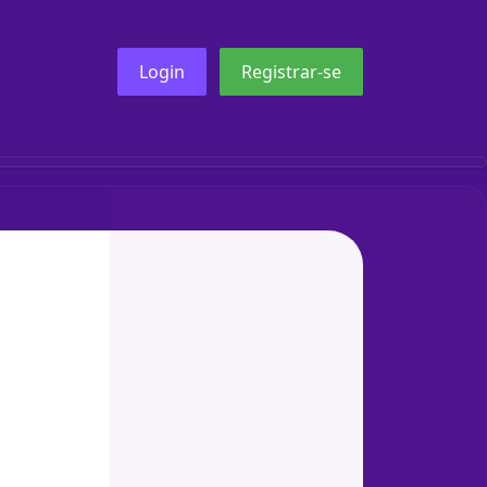
Login
Registrar-se