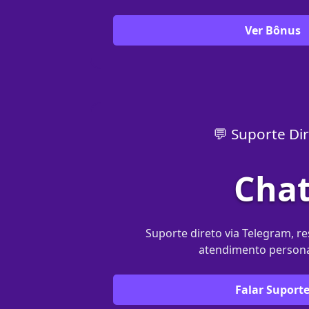
Ver Bônus
💬 Suporte Di
Cha
Suporte direto via Telegram, r
atendimento persona
Falar Suport