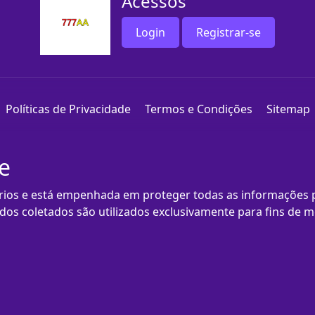
Acessos
Login
Registrar-se
Políticas de Privacidade
Termos e Condições
Sitemap
de
ários e está empenhada em proteger todas as informações 
os coletados são utilizados exclusivamente para fins de m