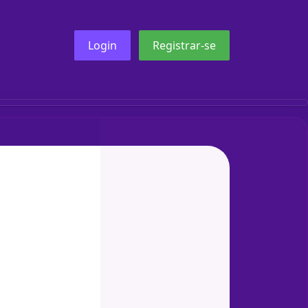
Login
Registrar-se