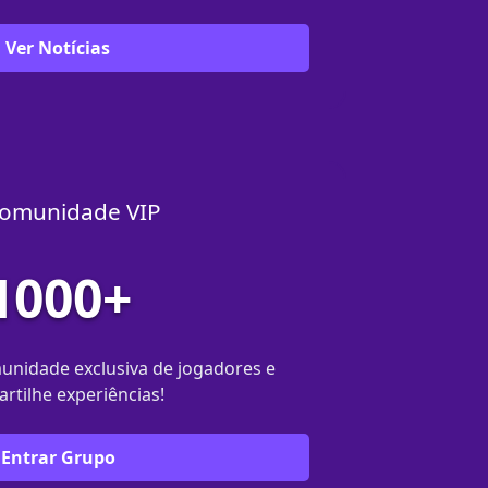
Ver Notícias
Comunidade VIP
1000+
unidade exclusiva de jogadores e
rtilhe experiências!
Entrar Grupo