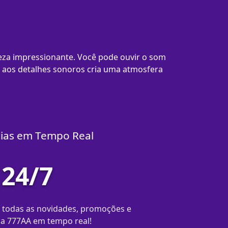
eza impressionante. Você pode ouvir o som
o aos detalhes sonoros cria uma atmosfera
cias em Tempo Real
24/7
e todas as novidades, promoções e
a 777AA em tempo real!