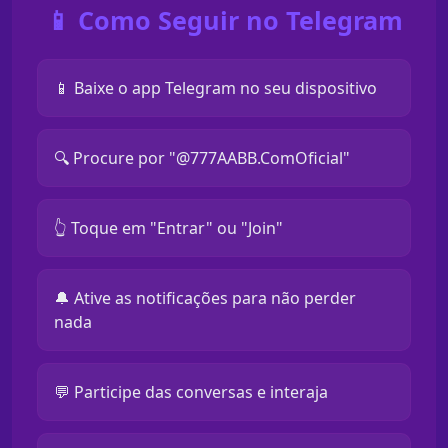
📱 Como Seguir no Telegram
📱 Baixe o app Telegram no seu dispositivo
🔍 Procure por "@777AABB.ComOficial"
👆 Toque em "Entrar" ou "Join"
🔔 Ative as notificações para não perder
nada
💬 Participe das conversas e interaja