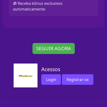
🎁 Receba bônus exclusivos
automaticamente
SEGUIR AGORA
Acessos
Login
Registrar-se