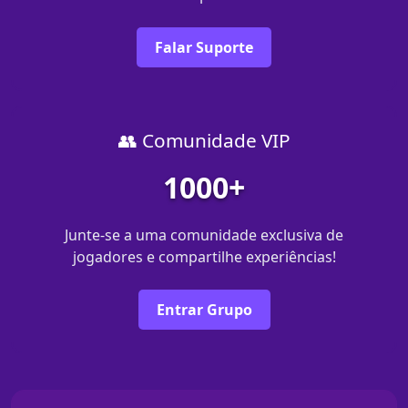
Falar Suporte
👥 Comunidade VIP
1000+
Junte-se a uma comunidade exclusiva de
jogadores e compartilhe experiências!
Entrar Grupo