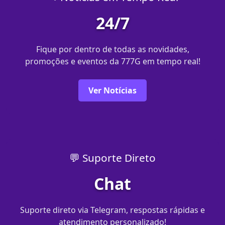
24/7
Fique por dentro de todas as novidades,
promoções e eventos da 777G em tempo real!
Ver Notícias
💬 Suporte Direto
Chat
Suporte direto via Telegram, respostas rápidas e
atendimento personalizado!