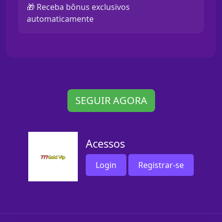
🎁 Receba bônus exclusivos
automaticamente
SEGUIR AGORA
Acessos
Login
Registrar-se