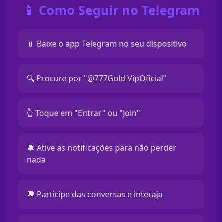
📱 Como Seguir no Telegram
📱 Baixe o app Telegram no seu dispositivo
🔍 Procure por "@777Gold VipOficial"
👆 Toque em "Entrar" ou "Join"
🔔 Ative as notificações para não perder
nada
💬 Participe das conversas e interaja