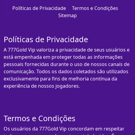
Políticas de Privacidade
Termos e Condições
Sitemap
Políticas de Privacidade
A 777Gold Vip valoriza a privacidade de seus usuários e
está empenhada em proteger todas as informações
pessoais fornecidas durante o uso de nossos canais de
comunicação. Todos os dados coletados são utilizados
exclusivamente para fins de melhoria contínua da
experiência de nossos jogadores.
Termos e Condições
Os usuários da 777Gold Vip concordam em respeitar