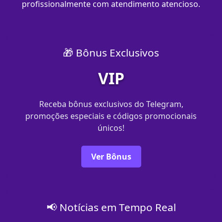
profissionalmente com atendimento atencioso.
🎁 Bônus Exclusivos
VIP
Receba bônus exclusivos do Telegram,
promoções especiais e códigos promocionais
únicos!
Ver Bônus
📢 Notícias em Tempo Real