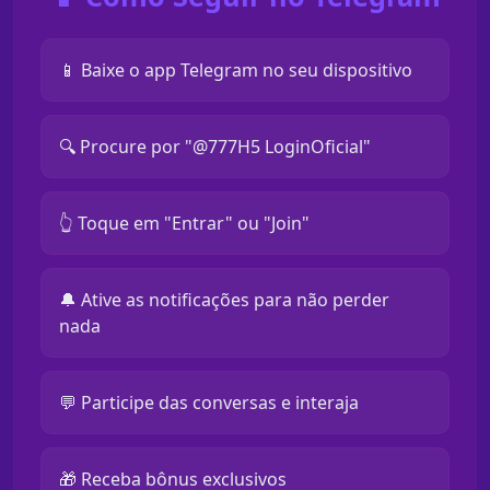
📱 Baixe o app Telegram no seu dispositivo
🔍 Procure por "@777H5 LoginOficial"
👆 Toque em "Entrar" ou "Join"
🔔 Ative as notificações para não perder
nada
💬 Participe das conversas e interaja
🎁 Receba bônus exclusivos