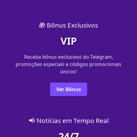
🎁 Bônus Exclusivos
VIP
Receba bônus exclusivos do Telegram,
promoções especiais e códigos promocionais
únicos!
Ver Bônus
📢 Notícias em Tempo Real
24/7