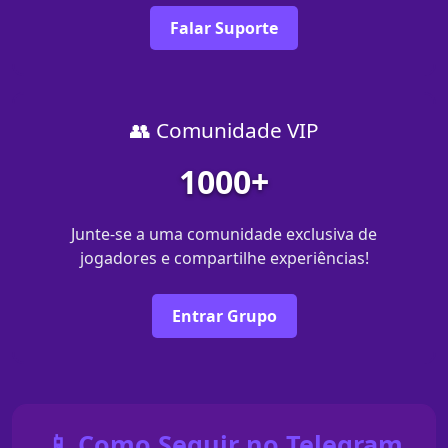
Falar Suporte
👥 Comunidade VIP
1000+
Junte-se a uma comunidade exclusiva de
jogadores e compartilhe experiências!
Entrar Grupo
📱 Como Seguir no Telegram