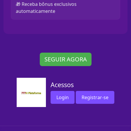
🎁 Receba bônus exclusivos
automaticamente
SEGUIR AGORA
Acessos
Login
Registrar-se