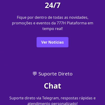
24/7
Fique por dentro de todas as novidades,
promoções e eventos da 777H Plataforma em
tempo real!
Ver Notícias
💬 Suporte Direto
Chat
Suporte direto via Telegram, respostas rápidas e
atendimento personalizado!