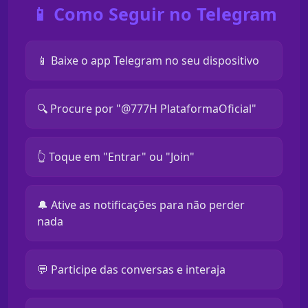
📱 Como Seguir no Telegram
📱 Baixe o app Telegram no seu dispositivo
🔍 Procure por "@777H PlataformaOficial"
👆 Toque em "Entrar" ou "Join"
🔔 Ative as notificações para não perder
nada
💬 Participe das conversas e interaja