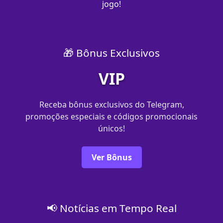
jogo!
🎁 Bônus Exclusivos
VIP
Receba bônus exclusivos do Telegram,
promoções especiais e códigos promocionais
únicos!
Ver Bônus
📢 Notícias em Tempo Real