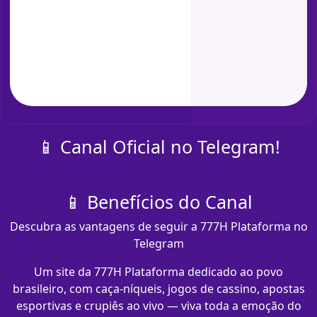
📱 Canal Oficial no Telegram!
📱 Benefícios do Canal
Descubra as vantagens de seguir a 777H Plataforma no
Telegram
Um site da 777H Plataforma dedicado ao povo
brasileiro, com caça-níqueis, jogos de cassino, apostas
esportivas e crupiês ao vivo — viva toda a emoção do