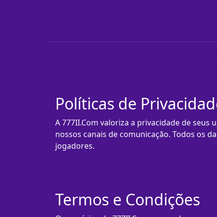
Políticas de Privacida
A 777II.Com valoriza a privacidade de seus
nossos canais de comunicação. Todos os dad
jogadores.
Termos e Condições