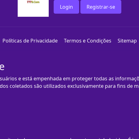
Login
Registrar-se
Políticas de Privacidade
Termos e Condições
Sitemap
de
 usuários e está empenhada em proteger todas as informaçõ
os coletados são utilizados exclusivamente para fins de m