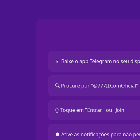
📱 Baixe o app Telegram no seu disp
🔍 Procure por "@777II.ComOficial"
👆 Toque em "Entrar" ou "Join"
🔔 Ative as notificações para não p