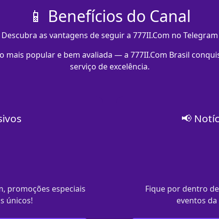
📱 Benefícios do Canal
Descubra as vantagens de seguir a 777II.Com no Telegram
no mais popular e bem avaliada — a 777II.Com Brasil conqui
serviço de excelência.
sivos
📢 Notí
m, promoções especiais
Fique por dentro d
s únicos!
eventos da