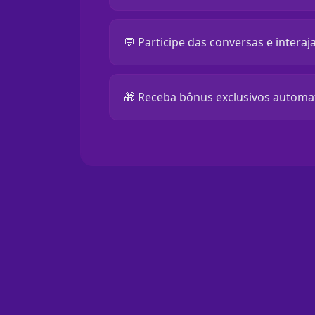
💬 Participe das conversas e interaj
🎁 Receba bônus exclusivos autom