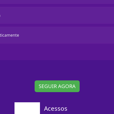
a
aticamente
SEGUIR AGORA
Acessos