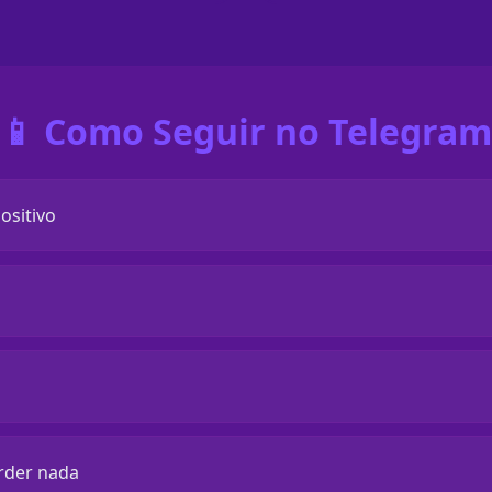
📱 Como Seguir no Telegram
ositivo
erder nada