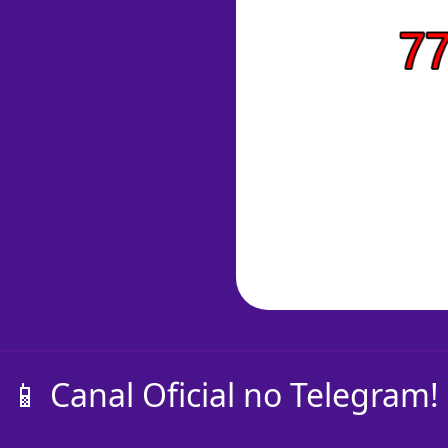
📱 Canal Oficial no Telegram!