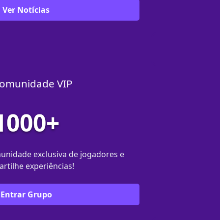
Ver Notícias
Comunidade VIP
1000+
unidade exclusiva de jogadores e
rtilhe experiências!
Entrar Grupo