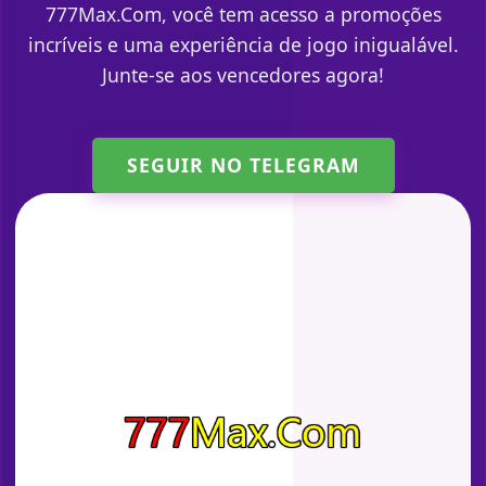
777Max.Com, você tem acesso a promoções
incríveis e uma experiência de jogo inigualável.
Junte-se aos vencedores agora!
SEGUIR NO TELEGRAM