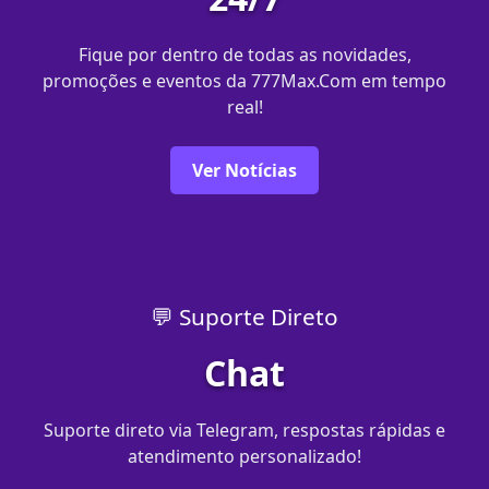
Fique por dentro de todas as novidades,
promoções e eventos da 777Max.Com em tempo
real!
Ver Notícias
💬 Suporte Direto
Chat
Suporte direto via Telegram, respostas rápidas e
atendimento personalizado!