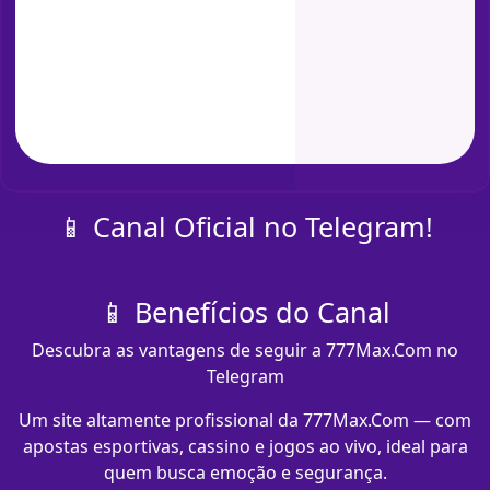
📱 Canal Oficial no Telegram!
📱 Benefícios do Canal
Descubra as vantagens de seguir a 777Max.Com no
Telegram
Um site altamente profissional da 777Max.Com — com
apostas esportivas, cassino e jogos ao vivo, ideal para
quem busca emoção e segurança.