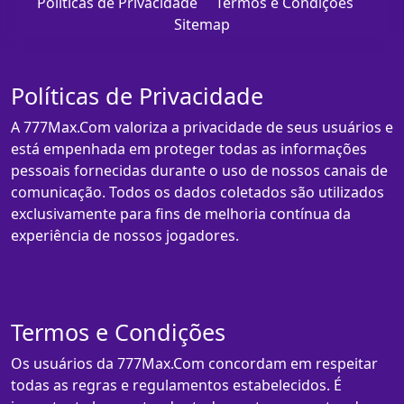
Políticas de Privacidade
Termos e Condições
Sitemap
Políticas de Privacidade
A 777Max.Com valoriza a privacidade de seus usuários e
está empenhada em proteger todas as informações
pessoais fornecidas durante o uso de nossos canais de
comunicação. Todos os dados coletados são utilizados
exclusivamente para fins de melhoria contínua da
experiência de nossos jogadores.
Termos e Condições
Os usuários da 777Max.Com concordam em respeitar
todas as regras e regulamentos estabelecidos. É