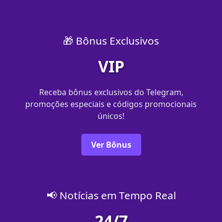
🎁 Bônus Exclusivos
VIP
Receba bônus exclusivos do Telegram,
promoções especiais e códigos promocionais
únicos!
Ver Bônus
📢 Notícias em Tempo Real
24/7