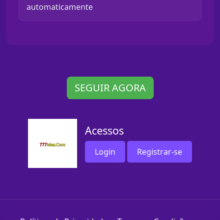
automaticamente
SEGUIR AGORA
Acessos
Login
Registrar-se