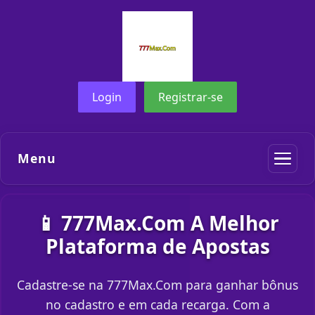
Login
Registrar-se
Menu
📱 777Max.Com A Melhor
Plataforma de Apostas
Cadastre-se na 777Max.Com para ganhar bônus
no cadastro e em cada recarga. Com a