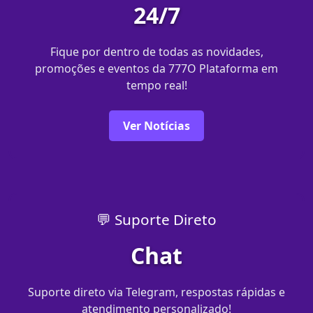
24/7
Fique por dentro de todas as novidades,
promoções e eventos da 777O Plataforma em
tempo real!
Ver Notícias
💬 Suporte Direto
Chat
Suporte direto via Telegram, respostas rápidas e
atendimento personalizado!