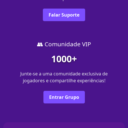
Falar Suporte
👥 Comunidade VIP
1000+
Junte-se a uma comunidade exclusiva de
jogadores e compartilhe experiências!
Entrar Grupo