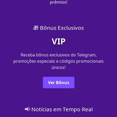
prêmios!
🎁 Bônus Exclusivos
VIP
Receba bônus exclusivos do Telegram,
promoções especiais e códigos promocionais
únicos!
Ver Bônus
📢 Notícias em Tempo Real