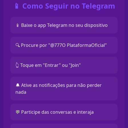
📱 Como Seguir no Telegram
📱 Baixe o app Telegram no seu dispositivo
🔍 Procure por "@777O PlataformaOficial"
👆 Toque em "Entrar" ou "Join"
🔔 Ative as notificações para não perder
nada
💬 Participe das conversas e interaja