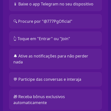
📱 Baixe o app Telegram no seu dispositivo
🔍 Procure por "@777PgOficial"
👆 Toque em "Entrar" ou "Join"
🔔 Ative as notificações para não perder
nada
💬 Participe das conversas e interaja
🎁 Receba bônus exclusivos
automaticamente