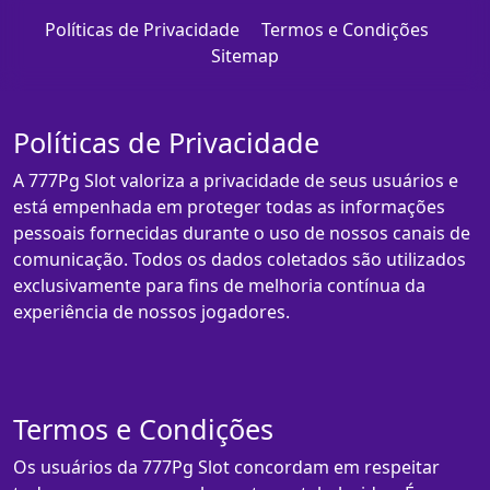
Políticas de Privacidade
Termos e Condições
Sitemap
Políticas de Privacidade
A 777Pg Slot valoriza a privacidade de seus usuários e
está empenhada em proteger todas as informações
pessoais fornecidas durante o uso de nossos canais de
comunicação. Todos os dados coletados são utilizados
exclusivamente para fins de melhoria contínua da
experiência de nossos jogadores.
Termos e Condições
Os usuários da 777Pg Slot concordam em respeitar