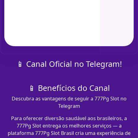
📱 Canal Oficial no Telegram!
📱 Benefícios do Canal
Descubra as vantagens de seguir a 777Pg Slot no
Telegram
Para oferecer diversão saudável aos brasileiros, a
777Pg Slot entrega os melhores serviços — a
plataforma 777Pg Slot Brasil cria uma experiência de