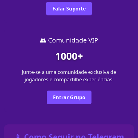
Falar Suporte
👥 Comunidade VIP
1000+
Junte-se a uma comunidade exclusiva de
jogadores e compartilhe experiências!
Entrar Grupo
📱 Como Seguir no Telegram