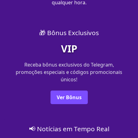
qualquer hora.
🎁 Bônus Exclusivos
VIP
Receba bônus exclusivos do Telegram,
promoções especiais e códigos promocionais
únicos!
Ver Bônus
📢 Notícias em Tempo Real