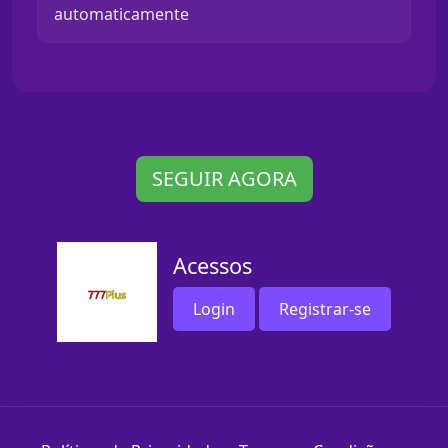
automaticamente
SEGUIR AGORA
Acessos
Login
Registrar-se