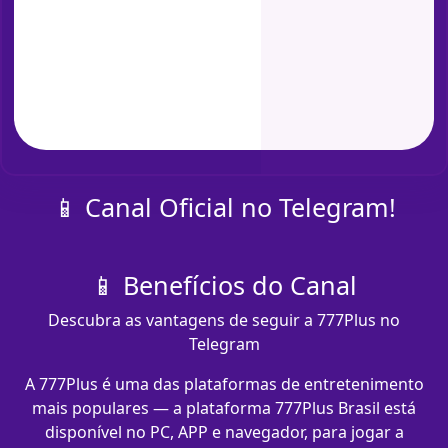
📱 Canal Oficial no Telegram!
📱 Benefícios do Canal
Descubra as vantagens de seguir a 777Plus no
Telegram
A 777Plus é uma das plataformas de entretenimento
mais populares — a plataforma 777Plus Brasil está
disponível no PC, APP e navegador, para jogar a