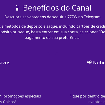
📱 Benefícios do Canal
Descubra as vantagens de seguir a 777W no Telegram
 métodos de depósito e saque, incluindo cartões de crédit
epósito ou saque, basta entrar em sua conta, selecionar “D
pagamento de sua preferência.
sivos
📢 Notí
m, promoções especiais
Fique por dentro d
s únicos!
eventos 