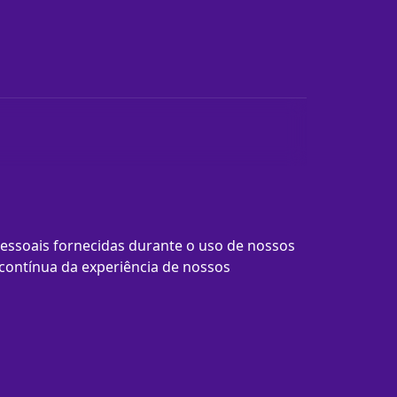
essoais fornecidas durante o uso de nossos
 contínua da experiência de nossos