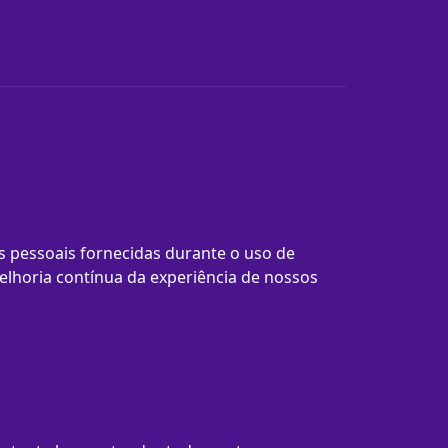
s pessoais fornecidas durante o uso de
elhoria contínua da experiência de nossos