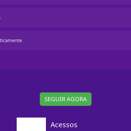
a
aticamente
SEGUIR AGORA
Acessos