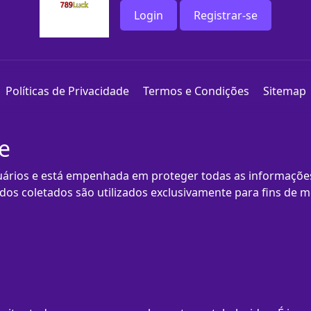
Login
Registrar-se
Políticas de Privacidade
Termos e Condições
Sitemap
de
suários e está empenhada em proteger todas as informaçõe
os coletados são utilizados exclusivamente para fins de m