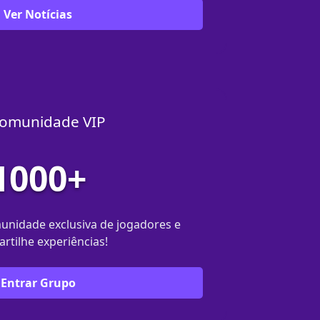
Ver Notícias
Comunidade VIP
1000+
unidade exclusiva de jogadores e
rtilhe experiências!
Entrar Grupo