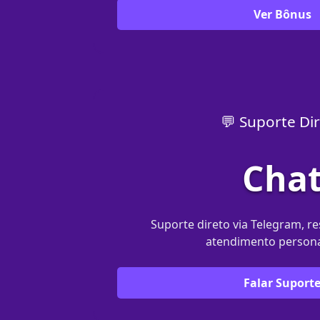
Ver Bônus
💬 Suporte Di
Cha
Suporte direto via Telegram, r
atendimento persona
Falar Suport