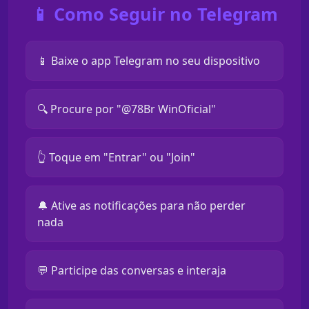
📱 Como Seguir no Telegram
📱 Baixe o app Telegram no seu dispositivo
🔍 Procure por "@78Br WinOficial"
👆 Toque em "Entrar" ou "Join"
🔔 Ative as notificações para não perder
nada
💬 Participe das conversas e interaja