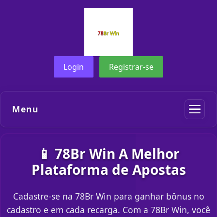
Login
Registrar-se
Menu
📱 78Br Win A Melhor
Plataforma de Apostas
Cadastre-se na 78Br Win para ganhar bônus no
cadastro e em cada recarga. Com a 78Br Win, você