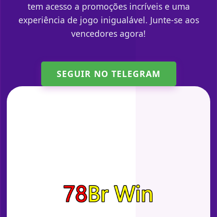
tem acesso a promoções incríveis e uma
experiência de jogo inigualável. Junte-se aos
vencedores agora!
SEGUIR NO TELEGRAM