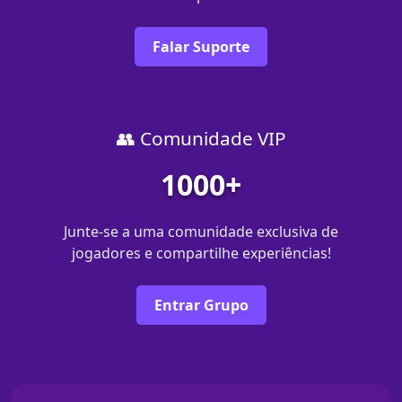
Falar Suporte
👥 Comunidade VIP
1000+
Junte-se a uma comunidade exclusiva de
jogadores e compartilhe experiências!
Entrar Grupo