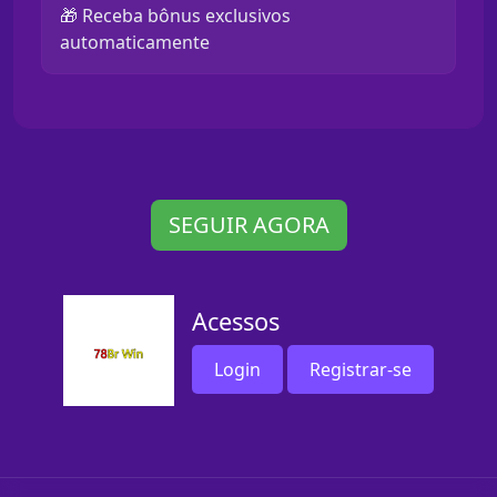
🎁 Receba bônus exclusivos
automaticamente
SEGUIR AGORA
Acessos
Login
Registrar-se