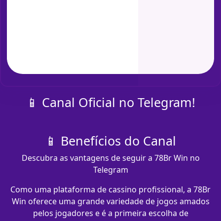
📱 Canal Oficial no Telegram!
📱 Benefícios do Canal
Descubra as vantagens de seguir a 78Br Win no
Telegram
Como uma plataforma de cassino profissional, a 78Br
Win oferece uma grande variedade de jogos amados
pelos jogadores e é a primeira escolha de