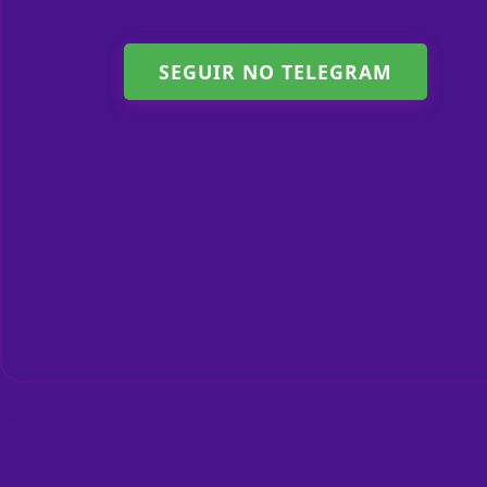
SEGUIR NO TELEGRAM