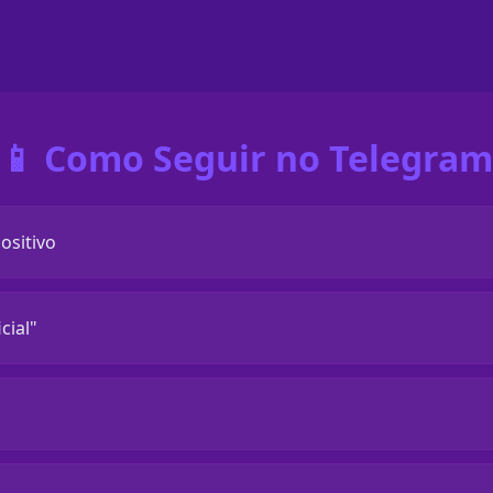
📱 Como Seguir no Telegram
ositivo
cial"