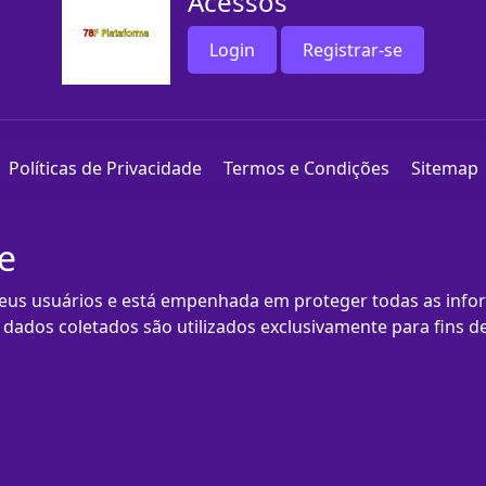
Acessos
Login
Registrar-se
Políticas de Privacidade
Termos e Condições
Sitemap
de
 seus usuários e está empenhada em proteger todas as inf
dados coletados são utilizados exclusivamente para fins d