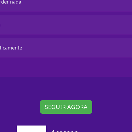
erder nada
a
aticamente
SEGUIR AGORA