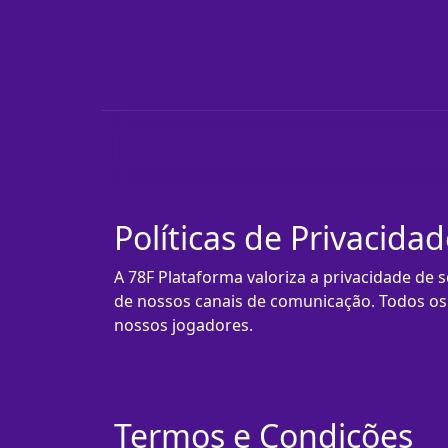
Políticas de Privacida
A 78F Plataforma valoriza a privacidade de
de nossos canais de comunicação. Todos os 
nossos jogadores.
Termos e Condições