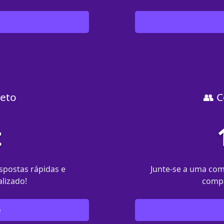
reto
👥 
t
espostas rápidas e
Junte-se a uma com
lizado!
compa
e