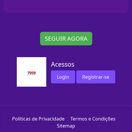
SEGUIR AGORA
Acessos
Login
Registrar-se
Políticas de Privacidade
Termos e Condições
Sitemap