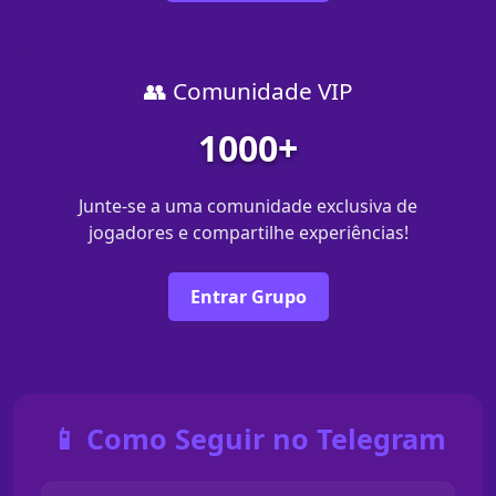
👥 Comunidade VIP
1000+
Junte-se a uma comunidade exclusiva de
jogadores e compartilhe experiências!
Entrar Grupo
📱 Como Seguir no Telegram