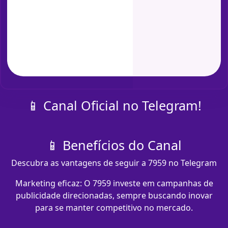
📱 Canal Oficial no Telegram!
📱 Benefícios do Canal
Descubra as vantagens de seguir a 7959 no Telegram
Marketing eficaz: O 7959 investe em campanhas de
publicidade direcionadas, sempre buscando inovar
para se manter competitivo no mercado.