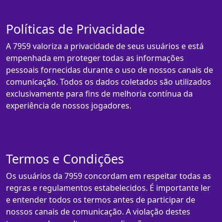
Políticas de Privacidade
A 7959 valoriza a privacidade de seus usuários e está
empenhada em proteger todas as informações
pessoais fornecidas durante o uso de nossos canais de
comunicação. Todos os dados coletados são utilizados
exclusivamente para fins de melhoria contínua da
experiência de nossos jogadores.
Termos e Condições
Os usuários da 7959 concordam em respeitar todas as
regras e regulamentos estabelecidos. É importante ler
e entender todos os termos antes de participar de
nossos canais de comunicação. A violação destes