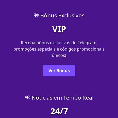
🎁 Bônus Exclusivos
VIP
Receba bônus exclusivos do Telegram,
promoções especiais e códigos promocionais
únicos!
Ver Bônus
📢 Notícias em Tempo Real
24/7