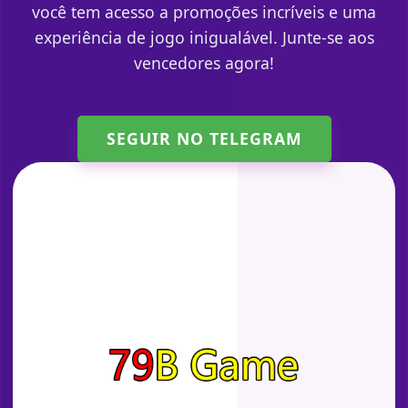
você tem acesso a promoções incríveis e uma
experiência de jogo inigualável. Junte-se aos
vencedores agora!
SEGUIR NO TELEGRAM