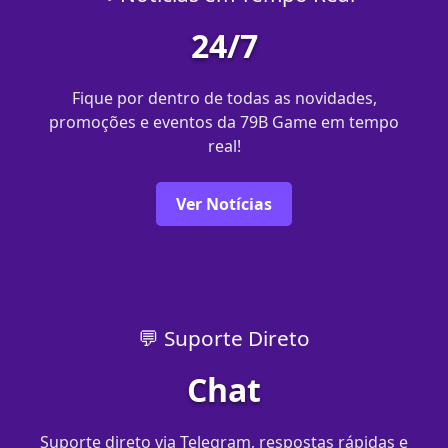
24/7
Fique por dentro de todas as novidades,
promoções e eventos da 79B Game em tempo
real!
Ver Notícias
💬 Suporte Direto
Chat
Suporte direto via Telegram, respostas rápidas e