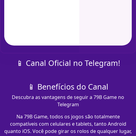
📱 Canal Oficial no Telegram!
📱 Benefícios do Canal
Descubra as vantagens de seguir a 79B Game no
Telegram
Na 79B Game, todos os jogos são totalmente
compatíveis com celulares e tablets, tanto Android
quanto iOS. Você pode girar os rolos de qualquer lugar,