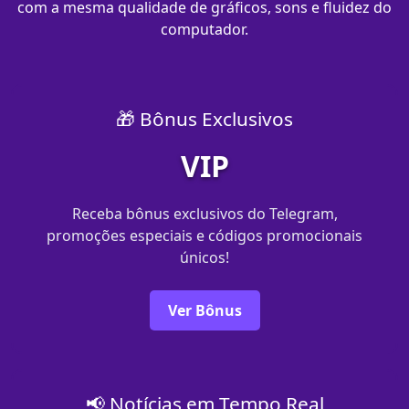
com a mesma qualidade de gráficos, sons e fluidez do
computador.
🎁 Bônus Exclusivos
VIP
Receba bônus exclusivos do Telegram,
promoções especiais e códigos promocionais
únicos!
Ver Bônus
📢 Notícias em Tempo Real