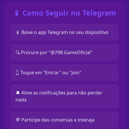
📱 Como Seguir no Telegram
📱 Baixe o app Telegram no seu dispositivo
🔍 Procure por "@79B GameOficial"
👆 Toque em "Entrar" ou "Join"
🔔 Ative as notificações para não perder
nada
💬 Participe das conversas e interaja